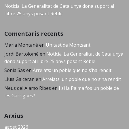
Notícia: La Generalitat de Catalunya dona suport al
llibre 25 anys posant Reble
Comentaris recents
Maria Montané
en
Un tast de Montsant
Jordi Bartolomé
en
Notícia: La Generalitat de Catalunya
dona suport al llibre 25 anys posant Reble
Sònia Sas
en
Arrelats: un poble que no s’ha rendit
Lluís Galceran
en
Arrelats: un poble que no s’ha rendit
Neus del Alamo Ribes
en
I si la Palma fos un poble de
les Garrigues?
Arxius
agost 2026