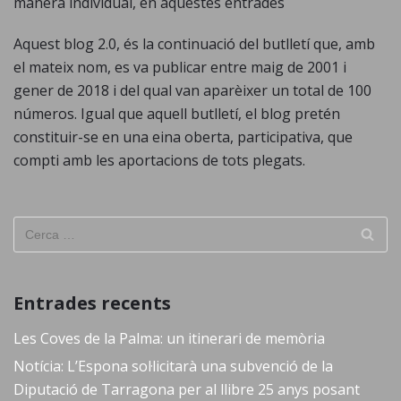
manera individual, en aquestes entrades
Aquest blog 2.0, és la continuació del butlletí que, amb
el mateix nom, es va publicar entre maig de 2001 i
gener de 2018 i del qual van aparèixer un total de 100
números. Igual que aquell butlletí, el blog pretén
constituir-se en una eina oberta, participativa, que
compti amb les aportacions de tots plegats.
Entrades recents
Les Coves de la Palma: un itinerari de memòria
Notícia: L’Espona sol·licitarà una subvenció de la
Diputació de Tarragona per al llibre 25 anys posant