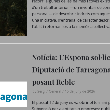
recorri algunes de les balmes i coves existe
d’un treball anterior —un inventari de con
personal— de descobrir indrets com aques
una iniciativa, d’entrada, de caràcter desc
l’oblit i retornar-los a la memòria col·lect
Notícia: L’Espona sol·li
Diputació de Tarragona 
posant Reble
by
Sergi
General
15 de juny de 2026
El passat 12 de juny es va obrir el termini p
Subvenció per a entitats o empreses: public