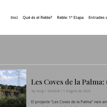
Inici
Què és el Reble?
Reble: 1ª Etapa
Entrades 
Les Coves de la Palma:
by
Sergi
General
1 d'agost de 2026
El projecte “Les Coves de la Palma” neix am