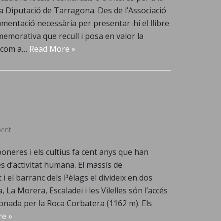
 Diputació de Tarragona. Des de l’Associació
mentació necessària per presentar-hi el llibre
emorativa que recull i posa en valor la
a com a…
Read More »
ent
oneres i els cultius fa cent anys que han
s d’activitat humana. El massís de
 el barranc dels Pèlags el divideix en dos
, La Morera, Escaladei i les Vilelles són l’accés
oronada per la Roca Corbatera (1162 m). Els
e »