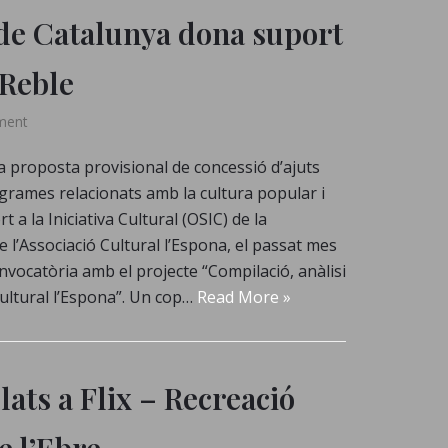
 de Catalunya dona suport
 Reble
ment
la proposta provisional de concessió d’ajuts
onogrames relacionats amb la cultura popular i
t a la Iniciativa Cultural (OSIC) de la
e l’Associació Cultural l’Espona, el passat mes
vocatòria amb el projecte “Compilació, anàlisi
 Cultural l’Espona”. Un cop…
Read More »
lats a Flix – Recreació
e l’Ebre