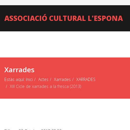
ASSOCIACIÓ CULTURAL L'ESPONA
Xarrades
Estàs aquí:
Inici
Actes
Xarrades
XARRADES
XIII Cicle de xarrades a la fresca (2013)