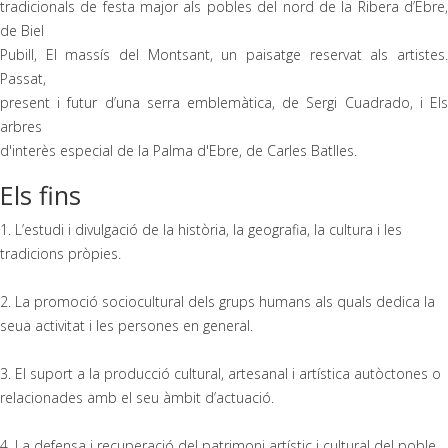
tradicionals de festa major als pobles del nord de la Ribera d’Ebre,
de Biel
Pubill, El massís del Montsant, un paisatge reservat als artistes.
Passat,
present i futur d’una serra emblemàtica, de Sergi Cuadrado, i Els
arbres
d'interès especial de la Palma d'Ebre, de Carles Batlles.
Els fins
1. L’estudi i divulgació de la història, la geografia, la cultura i les
tradicions pròpies.
2. La promoció sociocultural dels grups humans als quals dedica la
seua activitat i les persones en general.
3. El suport a la producció cultural, artesanal i artística autòctones o
relacionades amb el seu àmbit d’actuació.
4. La defensa i recuperació del patrimoni artístic i cultural del poble