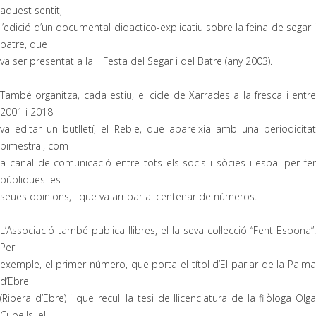
aquest sentit,
l’edició d’un documental didactico-explicatiu sobre la feina de segar i
batre, que
va ser presentat a la II Festa del Segar i del Batre (any 2003).
També organitza, cada estiu, el cicle de Xarrades a la fresca i entre
2001 i 2018
va editar un butlletí, el Reble, que apareixia amb una periodicitat
bimestral, com
a canal de comunicació entre tots els socis i sòcies i espai per fer
públiques les
seues opinions, i que va arribar al centenar de números.
L’Associació també publica llibres, el la seva col·lecció “Fent Espona”.
Per
exemple, el primer número, que porta el títol d’El parlar de la Palma
d’Ebre
(Ribera d’Ebre) i que recull la tesi de llicenciatura de la filòloga Olga
Cubells, el